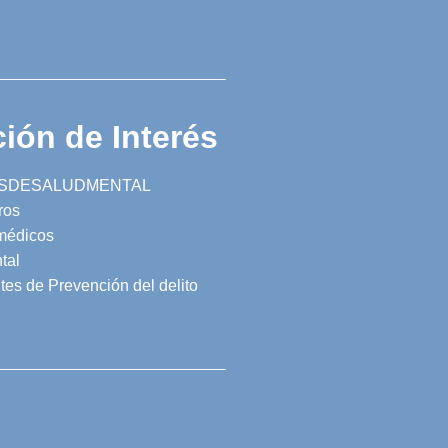
ión de Interés
SDESALUDMENTAL
ros
 médicos
tal
tes de Prevención del delito