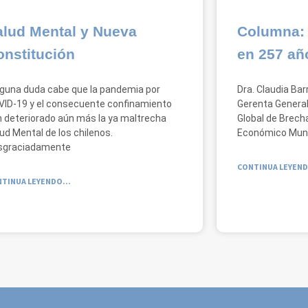
alud Mental y Nueva
Columna: 
onstitución
en 257 añ
guna duda cabe que la pandemia por
Dra. Claudia Bar
ID-19 y el consecuente confinamiento
Gerenta General
 deteriorado aún más la ya maltrecha
Global de Brech
ud Mental de los chilenos.
Económico Mund
sgraciadamente
CONTINUA LEYEND
TINUA LEYENDO...