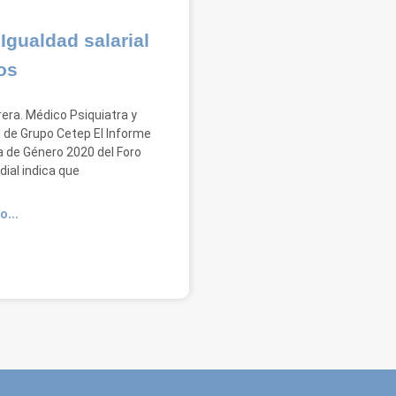
Igualdad salarial
os
rera. Médico Psiquiatra y
 de Grupo Cetep El Informe
a de Género 2020 del Foro
ial indica que
O...