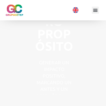
NUEST
RO
PROP
ÓSITO
GENERAR UN
IMPACTO
POSITIVO,
MARCANDO UN
ANTES Y UN
DESPUÉS EN LA
VIDA DE LAS