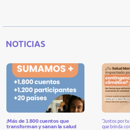
NOTICIAS
¡𝗠𝗮́𝘀 𝗱𝗲 𝟭.𝟴𝟬𝟬 𝗰𝘂𝗲𝗻𝘁𝗼𝘀 𝗾𝘂𝗲
“Juntos por tu 
𝘁𝗿𝗮𝗻𝘀𝗳𝗼𝗿𝗺𝗮𝗻 𝘆 𝘀𝗮𝗻𝗮𝗻 𝗹𝗮 𝘀𝗮𝗹𝘂𝗱
que brinda con