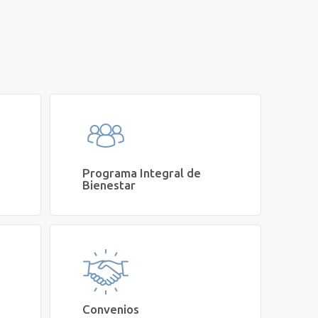
Programa Integral de
Bienestar
lud y
Quiero cotizar un innovador programa
i
integral de Salud Mental y Bienestar para
mi organización
Cetep Empresas
Convenios