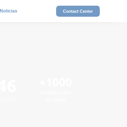
Noticias
Contact Center
PACTO
ACIONES
+1000
46
Profesionales
os OTEC
de Salud