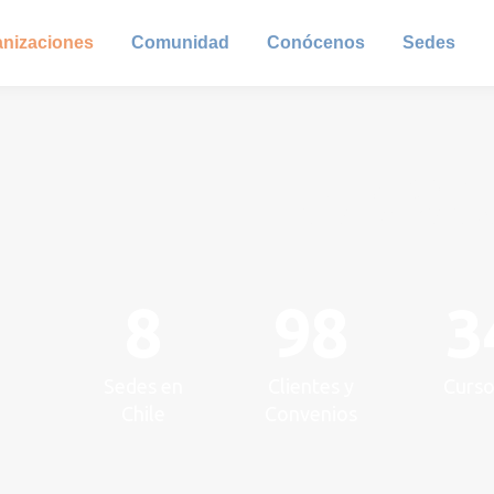
anizaciones
Comunidad
Conócenos
Sedes
NUESTRO IM
EN LAS ORGANIZ
8
98
3
Sedes en
Clientes y
Curs
Chile
Convenios