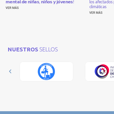
𝗺𝗲𝗻𝘁𝗮𝗹 𝗱𝗲 𝗻𝗶𝗻̃𝗮𝘀, 𝗻𝗶𝗻̃𝗼𝘀 𝘆 𝗷𝗼́𝘃𝗲𝗻𝗲𝘀!
los afectados 
climáticas
VER MÁS
VER MÁS
NUESTROS
SELLOS