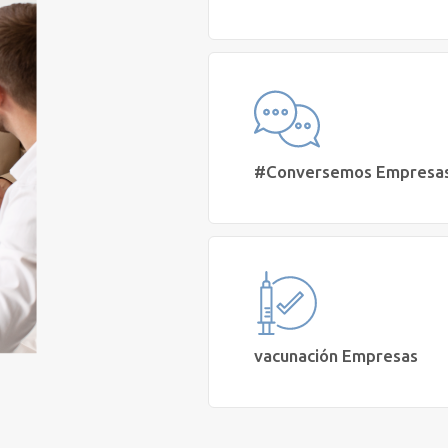
Necesito cursos, talleres y capacitac
para mi empresa
Agendar Reunión
#Conversemos Empresa
Quiero sumar mi organización a l
campañas y actividades gratuitas de 
Mental
Sumarnos
vacunación Empresas
Solicito servicios de vacunación e in