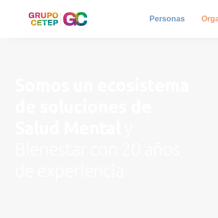
Personas
Org
Somos un ecosistema
de soluciones de
Salud Mental
y
Bienestar con 20 años
de experiencia