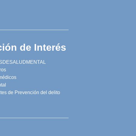
ión de Interés
SDESALUDMENTAL
ros
 médicos
tal
tes de Prevención del delito