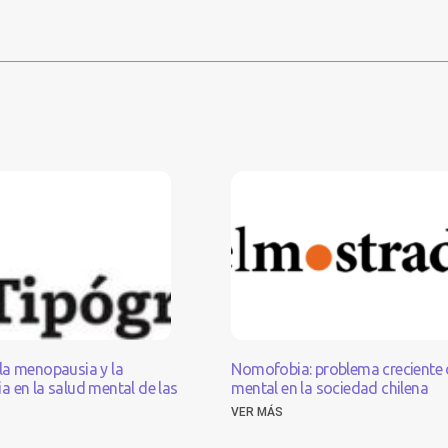
sanitarios para mi organización
Cotizar
la menopausia y la
Nomofobia: problema creciente 
 en la salud mental de las
mental en la sociedad chilena
VER MÁS