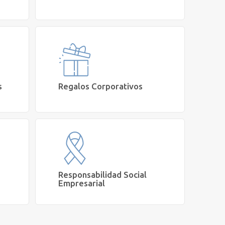
Me interesa gestionar convenios y
iones
beneficios de Salud y Bienestar para mi
organización
Agendar Reunión
s
Regalos Corporativos
as
Requiero un proveedor de regalos
Salud
corporativos saludables
Cotizar
Responsabilidad Social
Empresarial
Quiero apoyar el rol social de
sumos