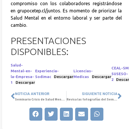
compromiso con los colaboradores registrándose
en grupocetep.cl/juntos. Es momento de priorizar la
Salud Mental en el entorno laboral y ser parte del
cambio.
PRESENTACIONES
DISPONIBLES:
Salud-
CEAL-SM
Mental-en-
Experiencia-
Licencias-
SUSESO-
la-Empresa-
Sodimac
Descargar
Medicas
Descargar
2
Desca
1
Descargar
NOTICIA ANTERIOR
SIGUIENTE NOTICIA
Seminario Crisis de Salud Mental en las empresas
Revisa las fotografías del Seminario Crisis de Salud Mental en las Empresas