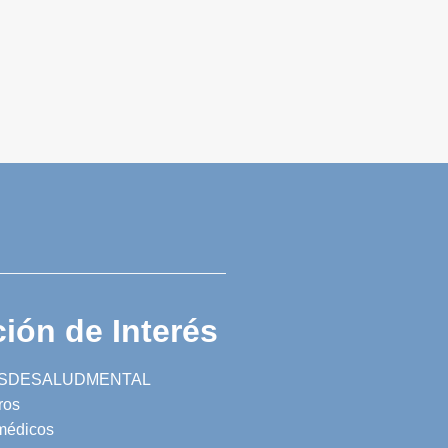
ión de Interés
SDESALUDMENTAL
ros
 médicos