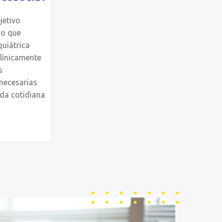
jetivo
io que
quiátrica
clínicamente
s
necesarias
ida cotidiana