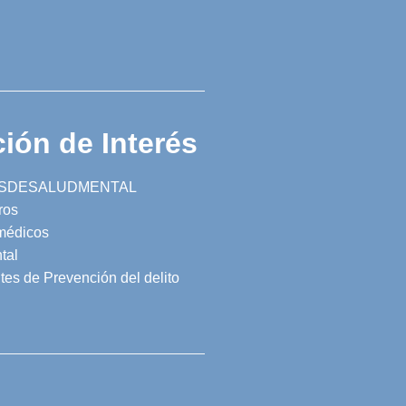
ión de Interés
SDESALUDMENTAL
ros
 médicos
tal
tes de Prevención del delito