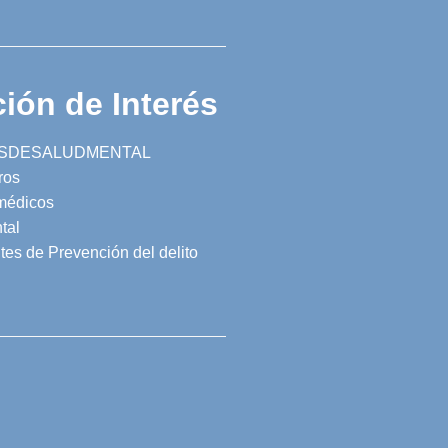
ión de Interés
SDESALUDMENTAL
ros
 médicos
tal
tes de Prevención del delito