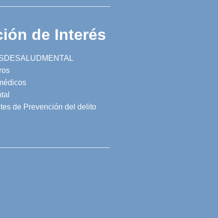
ión de Interés
SDESALUDMENTAL
ros
 médicos
tal
tes de Prevención del delito