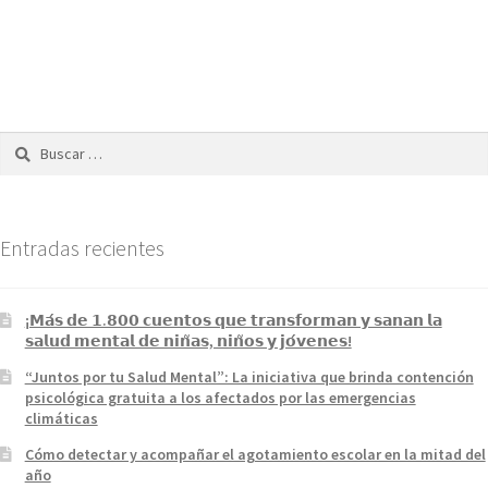
Entradas recientes
¡𝗠𝗮́𝘀 𝗱𝗲 𝟭.𝟴𝟬𝟬 𝗰𝘂𝗲𝗻𝘁𝗼𝘀 𝗾𝘂𝗲 𝘁𝗿𝗮𝗻𝘀𝗳𝗼𝗿𝗺𝗮𝗻 𝘆 𝘀𝗮𝗻𝗮𝗻 𝗹𝗮
𝘀𝗮𝗹𝘂𝗱 𝗺𝗲𝗻𝘁𝗮𝗹 𝗱𝗲 𝗻𝗶𝗻̃𝗮𝘀, 𝗻𝗶𝗻̃𝗼𝘀 𝘆 𝗷𝗼́𝘃𝗲𝗻𝗲𝘀!
“Juntos por tu Salud Mental”: La iniciativa que brinda contención
psicológica gratuita a los afectados por las emergencias
climáticas
Cómo detectar y acompañar el agotamiento escolar en la mitad del
año