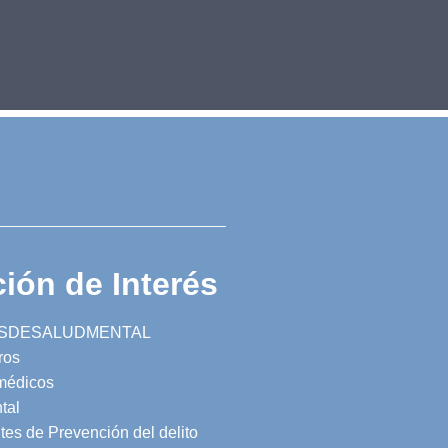
ión de Interés
SDESALUDMENTAL
ros
 médicos
tal
tes de Prevención del delito