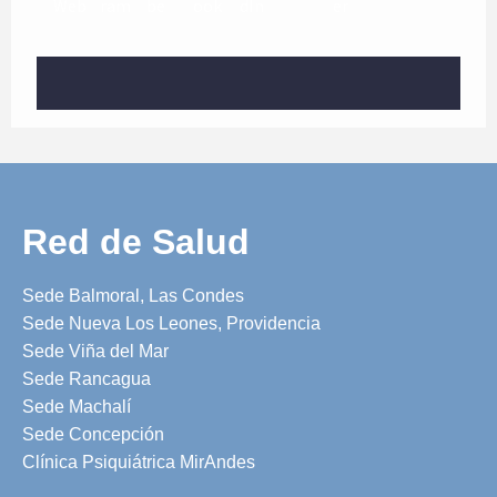
Red de Salud
Sede Balmoral, Las Condes
Sede Nueva Los Leones, Providencia
Sede Viña del Mar
Sede Rancagua
Sede Machalí
Sede Concepción
Clínica Psiquiátrica MirAndes