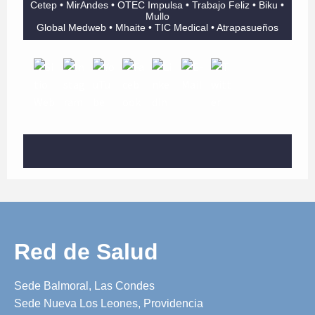
Cetep • MirAndes • OTEC Impulsa • Trabajo Feliz • Biku •
Mullo
Global Medweb • Mhaite • TIC Medical • Atrapasueños
Red de Salud
Sede Balmoral, Las Condes
Sede Nueva Los Leones, Providencia