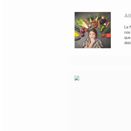
Al
La 
nos 
que
die