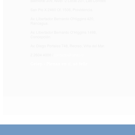
Balmoral 309, Nivel -2 Local 201, Las Condes
San Pío X 2460 Of. 1506, Providencia.
Av. Libertador Bernardo O'Higgins 420,
Rancagua.
Av. Libertador Bernardo O’Higgins 1498,
Concepción.
Av. Diego Portales 748, Recreo, Viña del Mar.
2 2604 4000 /
contacto@cetep.cl
Cetep - Piensa en ti, sé feliz