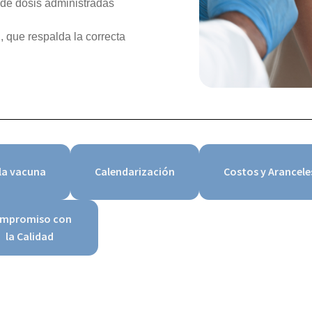
l de dosis administradas
 que respalda la correcta
la vacuna
Calendarización
Costos y Arancele
mpromiso con
la Calidad