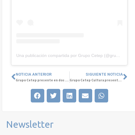
Una publicación compartida por Grupo Cetep (@grupo.cetep)
NOTICIA ANTERIOR
SIGUIENTE NOTICIA
Grupo Cetep presente en dos encuentros internacionales clave para el futuro de la salud mental y la tecnología
Grupo Cetep Cultura presente en Evento de Salud Mental y Prevención de suicidio en Antioquia – Colombia
Newsletter