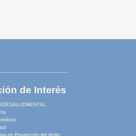
ión de Interés
SDESALUDMENTAL
ros
 médicos
tal
tes de Prevención del delito