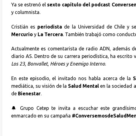
Ya se estrenó el
sexto capítulo del podcast Converse
y columnista.
Cristián es
periodista
de la Universidad de Chile y s
Mercurio
y
La Tercera
. También trabajó como conducto
Actualmente es comentarista de radio ADN, además de 
diario AS. Dentro de su carrera periodística, ha escrito 
Los 23
,
Bonvallet
,
Héroes y Enemigo Interno
.
En este episodio, el invitado nos habla acerca de la
S
mediática, su visión de la
Salud Mental
en la sociedad a
de
Bienestar
.
🔔 Grupo Cetep te invita a escuchar este grandísi
enmarcado en su campaña
#ConversemosdeSaludMen