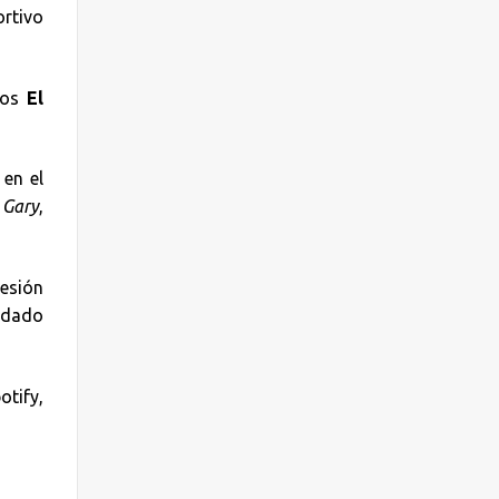
ortivo
ios
El
en el
 Gary
,
esión
uidado
tify,