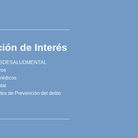
ión de Interés
SDESALUDMENTAL
ros
 médicos
tal
tes de Prevención del delito