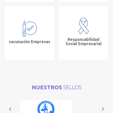
Quiero sumar mi
organización a las
Requiero un proveedor
campañas y actividades
de regalos corporativos
gratuitas de Salud
saludables
Mental
Cotizar
Sumarnos
Responsabilidad
vacunación Empresas
Social Empresarial
Solicito servicios de
Quiero apoyar el rol
vacunación e insumos
social de Corporación
sanitarios para mi
Atrapasueños, a través
organización
de la Ley de Donaciones.
NUESTROS
SELLOS
Cotizar
Saber más