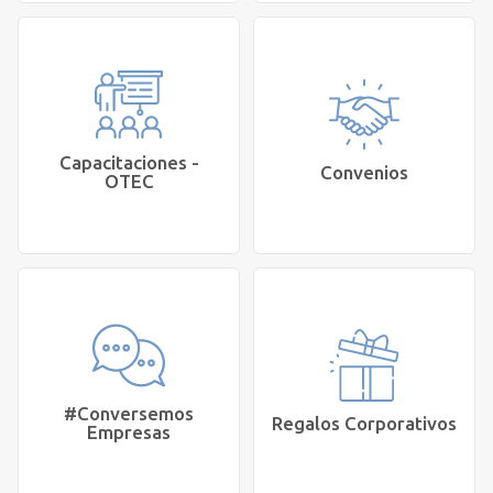
Quiero cotizar un
Busco el mejor plan de
innovador programa
seguros de Salud y Vida
integral de Salud Mental
para los colaboradores
y Bienestar para mi
de mi empresa
organización
Cotizar
Cetep
Empresas
Capacitaciones -
Convenios
OTEC
Me interesa gestionar
Necesito cursos, talleres
convenios y beneficios
y capacitaciones para mi
de Salud y Bienestar
empresa
para mi organización
Agendar
Agendar
Reunión
Reunión
#Conversemos
Regalos Corporativos
Empresas