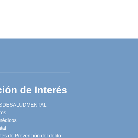
ión de Interés
SDESALUDMENTAL
ros
 médicos
tal
tes de Prevención del delito