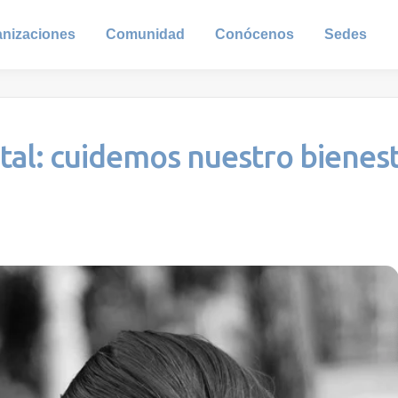
anizaciones
Comunidad
Conócenos
Sedes
tal: cuidemos nuestro bienes