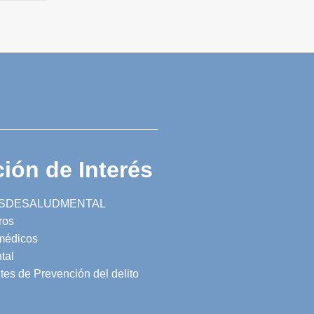
ión de Interés
SDESALUDMENTAL
ros
 médicos
tal
tes de Prevención del delito