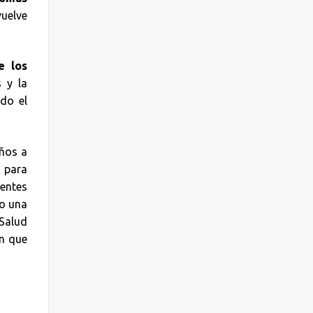
vuelve
e los
s y la
do el
años a
a para
centes
mo una
 Salud
ón que