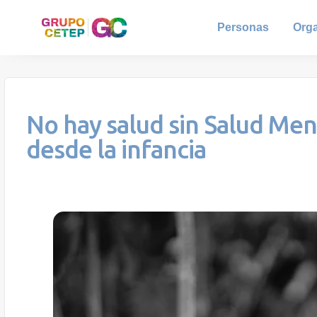
Personas
Org
No hay salud sin Salud Men
desde la infancia