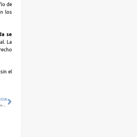
fío de
n los
da se
al. La
recho
sin el
ICIA
Grupo Cetep conmemora el Día Mundial de la Salud con exposición internacional en la Universidad San Sebastián