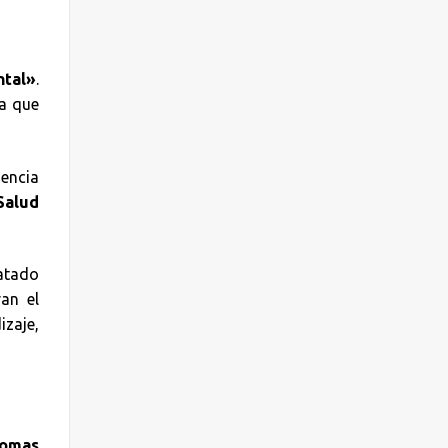
ntal»
.
a que
dencia
Salud
ratado
ran el
izaje,
tomas