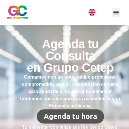
Agenda tu
Consulta
en Grupo Cetep
Contamos con un gran equipo profesional
comprometido, que brinda atención cercana
para ayudarte a recuperar tu bienestar.
Contamos con atención para pacientes Isapre,
Fonasa y particular.
Agenda tu hora
Tu bienestar comienza aquí en Grupo Cetep.